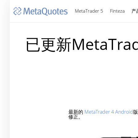
MetaTrader 5
Finteza
产
已更新MetaTra
最新的
MetaTrader 4 Android
版
修正。