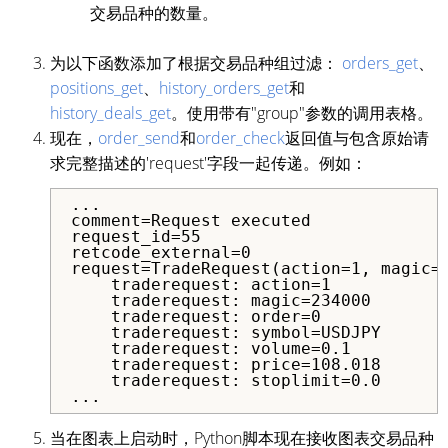
交易品种的数量。
为以下函数添加了根据交易品种组过滤：
orders_get
、
positions_get
、
history_orders_get
和
history_deals_get
。使用带有"group"参数的调用表格。
现在，
order_send
和
order_check
返回值与包含原始请
求完整描述的'request'字段一起传递。例如：
...
comment=Request executed
request_id=55
retcode_external=0
request=TradeRequest(action=1, magic=
traderequest: action=1
traderequest: magic=234000
traderequest: order=0
traderequest: symbol=USDJPY
traderequest: volume=0.1
traderequest: price=108.018
traderequest: stoplimit=0.0
...
当在图表上启动时，Python脚本现在接收图表交易品种