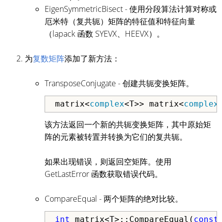
EigenSymmetricBisect - 使用分段算法计算对称或
厄米特（复共轭）矩阵的特征值和特征向量
（lapack 函数 SYEVX、HEEVX）。
为
复数矩阵
添加了新方法：
TransposeConjugate - 创建共轭变换矩阵。
matrix
<
complex
<T>
> matrix
<
complex
该方法返回一个新的共轭变换矩阵，其中原始矩
阵的元素被转置并转换为它们的复共轭。
如果出现错误，则返回空矩阵。使用
GetLastError 函数获取错误代码。
CompareEqual - 两个矩阵的绝对比较。
int
 matrix<T>::CompareEqual(
const