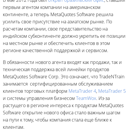
В мае 2012 года был
открыт бразильский офис
, ставший
первым агентом компании на американском
континенте, а теперь MetaQuotes Software решила
усилить свое присутствие на азиатском рынке. По
расчетам компании, свое представительство на
индийском субконтиненте должно укрепить ее позиции
на местном рынке и обеспечить клиентов в этом
регионе качественной поддержкой и сервисом.
В обязанности нового агента входят как продажи, так и
техническая поддержка всей линейки продуктов
MetaQuotes Software Corp. Это означает, что TradeNTrain
занимается сертифицированным обслуживанием
клиентов торговых платформ
MetaTrader 4
,
MetaTrader 5
и системы управления бизнесом
TeamWox
. Из-за
растущего в регионе интереса к продуктам MetaQuotes
Software открытие нового офиса стало важным шагом
на пути к тому, чтобы компания стала еще ближе к
клиентам.