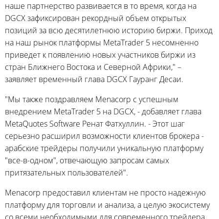
наше партнерство развивается в то время, когда на
DGCX зафиксирован рекордный объем открытых
позиций за всю десятилетнюю историю биржи. Приход
на наш рынок платформы MetaTrader 5 несомненно
приведет к появлению новых участников биржи из
стран Ближнего Востока и Северной Африки," –
заявляет временный глава DGCX Гауранг Десаи.
"Мы также поздравляем Menacorp с успешным
внедрением MetaTrader 5 на DGCX, - добавляет глава
MetaQuotes Software Ренат Фатхуллин. - Этот шаг
серьезно расширил возможности клиентов брокера -
арабские трейдеры получили уникальную платформу
"все-в-одном", отвечающую запросам самых
притязательных пользователей".
Menacorp предоставил клиентам не просто надежную
платформу для торговли и анализа, а целую экосистему
со всеми необходимыми для современного трейдера