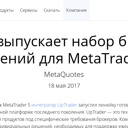
одукты
Сервисы
Скачать
Компания
Русский
выпускает набор 
ений для MetaTrad
MetaQuotes
18 мая 2017
к MetaTrader 5
интегратор UpTrader
запустил линейку гото
ой платформе последнего поколения. UpTrader — это те
и продуктов под специфические требования брокеров. Ко
ндивидуальных решений, необходимых для поддержки еже