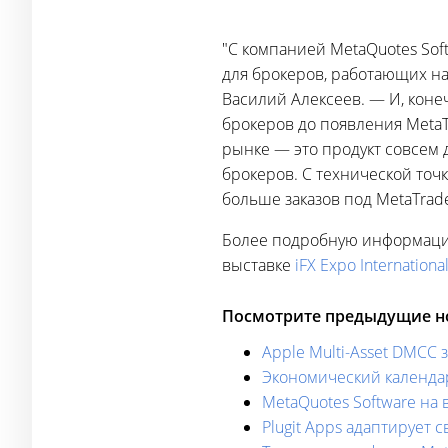
"С компанией MetaQuotes Sof
для брокеров, работающих на
Василий Алексеев. — И, коне
брокеров до появления Мeta
рынке — это продукт совсем 
брокеров. С технической точ
больше заказов под MetaTrade
Более подробную информацию
выставке
iFX Expo Internationa
Посмотрите предыдущие но
Apple Multi-Asset DMCC 
Экономический календар
MetaQuotes Software на в
Plugit Apps адаптирует 