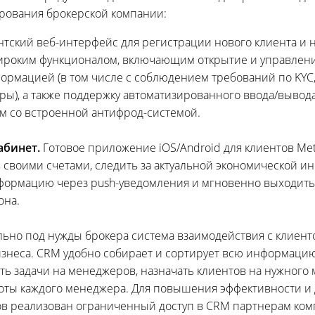
рования брокерской компании:
нтский веб-интерфейс для регистрации нового клиента и 
широким функционалом, включающим открытие и управлени
рмацией (в том числе с соблюдением требований по KYC,
оры), а также поддержку автоматизированного ввода/выво
м со встроенной антифрод-системой.
бинет.
Готовое приложение iOS/Android для клиентов Met
своими счетами, следить за актуальной экономической и
нформацию через push-уведомления и мгновенно выходит
она.
льно под нужды брокера система взаимодействия с клиент
изнеса. CRM удобно собирает и сортирует всю информацию
ть задачи на менеджеров, назначать клиентов на нужного
оты каждого менеджера. Для повышения эффективности и 
в реализован ограниченный доступ в CRM партнерам ком