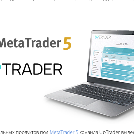
альных продуктов под
MetaTrader 5
команда UpTrader выдел