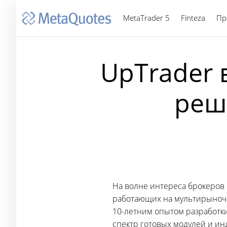
MetaTrader 5
Finteza
Пр
UpTrader 
реш
На волне интереса брокеров 
работающих на мультирыночн
10-летним опытом разработк
спектр готовых модулей и и