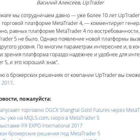
Василий Алексеев, UpTrader
tware мы сотрудничаем давно — уже более 10 лет UpTrade
 торговой платформе MetaTrader 4, — комментирует гене
чно, равных платформе MetaTrader 4 по востребованности,
Тrader 5 не было. Однако появление новой платформы выз
другого уровня. По многим параметрам интереснее и, в ко
ки зрения платформа гораздо надёжнее и удобнее для инте
r 5, и это хороший знак".
 о брокерских решениях от компании UpTrader вы сможет
l 2017
.
вости, пожалуйста:
запускает торговлю DGCX Shanghai Gold Futures через MetaT
ь: уже на MQL5.com, скоро в MetaTrader 5
ыставке iFX EXPO International 2017
свои брокерские решения под MetaTrader 5