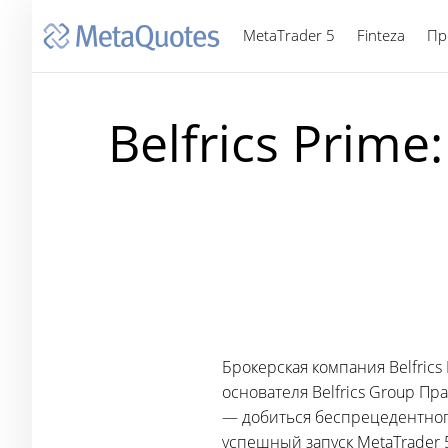
MetaTrader 5
Finteza
Пр
Belfrics Prim
Брокерская компания Belfrics
основателя Belfrics Group Пр
— добиться беспрецедентного
успешный запуск MetaTrader 