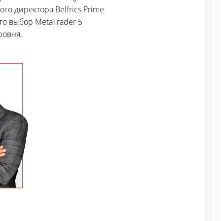
о директора Belfrics Prime
то выбор MetaTrader 5
ровня.