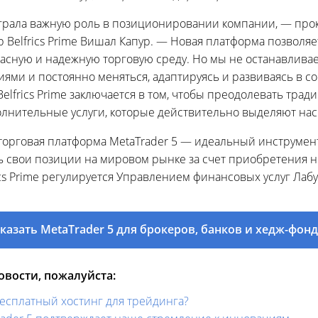
ыграла важную роль в позиционировании компании, — пр
Belfrics Prime Вишал Капур. — Новая платформа позволя
асную и надежную торговую среду. Но мы не останавливае
иями и постоянно меняться, адаптируясь и развиваясь в с
elfrics Prime заключается в том, чтобы преодолевать тра
лнительные услуги, которые действительно выделяют нас
торговая платформа MetaTrader 5 — идеальный инструмент 
 свои позиции на мировом рынке за счет приобретения н
cs Prime регулируется Управлением финансовых услуг Лабу
казать MetaTrader 5 для брокеров, банков и хедж-фон
вости, пожалуйста:
бесплатный хостинг для трейдинга?