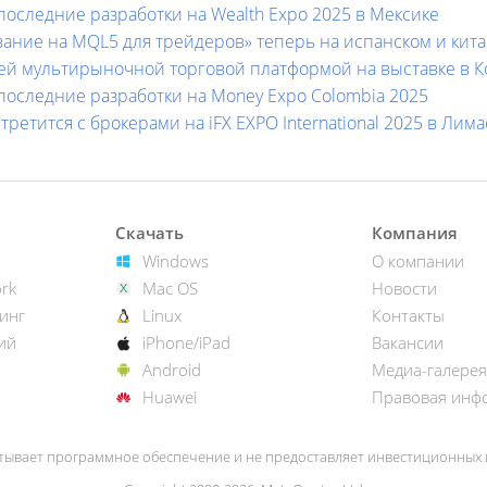
последние разработки на Wealth Expo 2025 в Мексике
ание на MQL5 для трейдеров» теперь на испанском и кит
шей мультирыночной торговой платформой на выставке в 
последние разработки на Money Expo Colombia 2025
ретится с брокерами на iFX EXPO International 2025 в Лим
Скачать
Компания
Windows
О компании
rk
Mac OS
Новости
инг
Linux
Контакты
ий
iPhone/iPad
Вакансии
Android
Медиа-галерея
Huawei
Правовая инф
тывает программное обеспечение и не предоставляет инвестиционных и