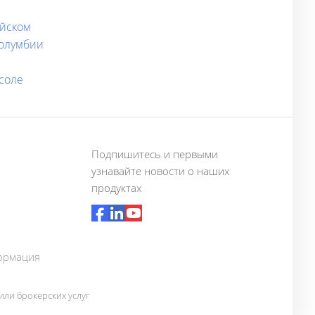
айском
Колумбии
асоле
Подпишитесь и первыми
узнавайте новости о наших
продуктах
ормация
ли брокерских услуг