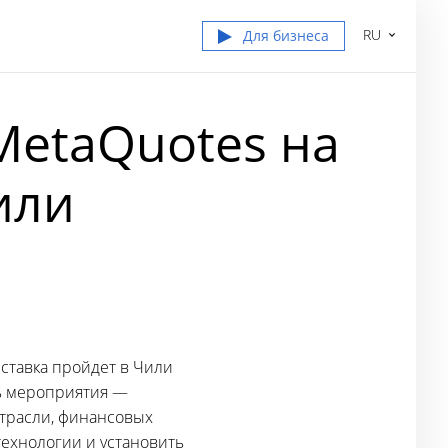
RU
Для бизнеса
MetaQuotes на
или
выставка пройдет в Чили
ь мероприятия —
трасли, финансовых
технологии и установить