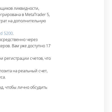
вщиков ликвидности,
грирована в MetaTrader 5,
атрат на дополнительную
ld 5200
.
посредственно через
еров. Вам уже доступно 17
 регистрации счетов, что
позита на реальный счет,
са.
нд, чтобы лично обсудить