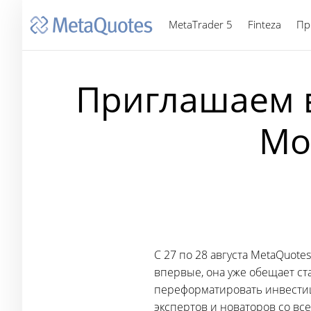
MetaTrader 5
Finteza
Пр
Приглашаем в
Mo
С 27 по 28 августа MetaQuote
впервые, она уже обещает с
переформатировать инвести
экспертов и новаторов со вс