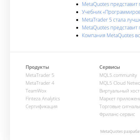
MetaQuotes представит 
Учебник «Программиров
MetaTrader 5 стала луч
MetaQuotes представит 
Компания MetaQuotes вст
Продукты
Сервисы
MetaTrader 5
MQL5.community
MetaTrader 4
MQL5 Cloud Netwo
TeamWox
Виртуальный хост
Finteza Analytics
Маркет приложен
Сертификация
Торговые сигналы
Фриланс-сервис
MetaQuotes разраба