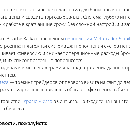
 новая технологическая платформа для брокеров и поста
ть цены и сводить торговые заявки. Система глубоко инте
ь к работе в кратчайшие сроки без сложной настройки и з
 с Apache Kafka в последнем
обновлении MetaTrader 5 bui
встроенная платежная система для пополнения счетов не
ичивает конверсию и снижает операционные расходы брок
 и их список постоянно пополняется.
айдерами и мессенджерами для подтверждения данных при
иентов.
nteza
— трекинг трейдеров от первого визита на сайт до де
овать маркетинг и повысить общую эффективность бизне
странстве
Espacio Riesco
в Сантьяго. Приходите на наш сте
го бизнеса.
вости, пожалуйста: