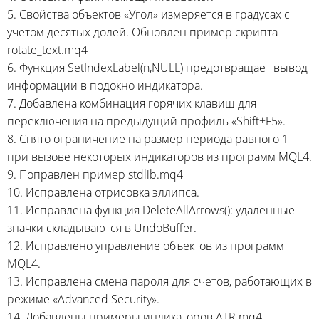
5. Свойства объектов «Угол» измеряется в градусах с
учетом десятых долей. Обновлен пример скрипта
rotate_text.mq4
6. Функция SetIndexLabel(n,NULL) предотвращает вывод
информации в подокно индикатора.
7. Добавлена комбинация горячих клавиш для
переключения на предыдущий профиль «Shift+F5».
8. Снято ограничение на размер периода равного 1
при вызове некоторых индикаторов из программ MQL4.
9. Поправлен пример stdlib.mq4
10. Исправлена отрисовка эллипса.
11. Исправлена функция DeleteAllArrows(): удаленные
значки складываются в UndoBuffer.
12. Исправлено управление объектов из программ
MQL4.
13. Исправлена смена пароля для счетов, работающих в
режиме «Advanced Security».
14. Добавлены примеры индикаторов ATR.mq4,