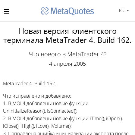
RU
Новая версия клиентского
терминала MetaTrader 4. Build 162.
Что нового в MetaTrader 4?
4 апреля 2005
MetaTrader 4. Build 162.
Что исправлено и добавлено:
1. В MQL4 добавлены новые функции
UninitializeReason(), IsConnected();
2. В MQL4 добавлены новые функции iTime(), iOpen(),
iClose(), iHigh(), iLow(), iVolume();
3. Поправлена ошибка инициализации эксперта после