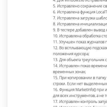
4. Для Windows98 исправлена
5. Исправлено сохранение св
6. Исправлена функция LocalT
7. Исправлена загрузка шабло
8. Исправлена инициализация
9. В тестере добавлен вывод
10. Исправлена обработка
ст
11. Улучшен показ журналов 
12. Во всплывающую подсказк
положения курсора;
13. Для объекта треугольник 
14. Исправлен показ времени
временных зонах;
15. При копировании в папку
строки. Если нет выделенных 
16. Функция MarketInfo() п
для всех инструментов, а не 
17. Исправлен контроль запу