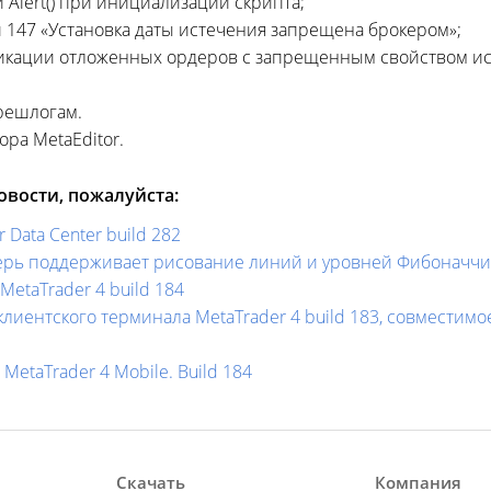
 Alert() при инициализации скрипта;
 147 «Установка даты истечения запрещена брокером»;
фикации отложенных ордеров с запрещенным свойством и
решлогам.
ра MetaEditor.
вости, пожалуйста:
 Data Center build 282
перь поддерживает рисование линий и уровней Фибоначчи
etaTrader 4 build 184
иентского терминала MetaTrader 4 build 183, совместим
etaTrader 4 Mobile. Build 184
Скачать
Компания