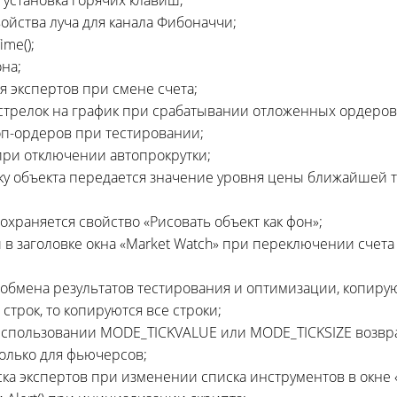
 установка горячих клавиш;
ойства луча для канала Фибоначчи;
ime();
на;
 экспертов при смене счета;
 стрелок на график при срабатывании отложенных ордеров
оп-ордеров
при тестировании;
при отключении автопрокрутки;
у объекта передается значение уровня цены ближайшей то
сохраняется свойство «Рисовать объект как фон»;
 в заголовке окна «Market Watch» при переключении счет
 обмена результатов тестирования и оптимизации, копир
строк, то копируются все строки;
ри использовании MODE_TICKVALUE или MODE_TICKSIZE возв
только для фьючерсов;
ска экспертов при изменении списка инструментов в окне «