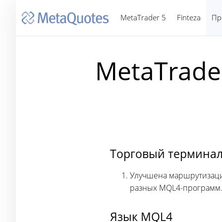
MetaTrader 5
Finteza
Пр
MetaTrader
Торговый термина
Улучшена маршрутизаци
разных MQL4-программ
Язык MQL4