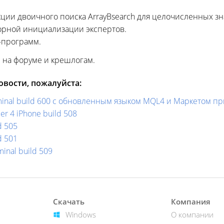
ции двоичного поиска ArrayBsearch для целочисленных зн
орной инициализации экспертов.
-программ.
на форуме и крешлогам.
вости, пожалуйста:
rminal build 600 с обновленным языком MQL4 и Маркетом 
r 4 iPhone build 508
d 505
d 501
minal build 509
Скачать
Компания
Windows
О компании