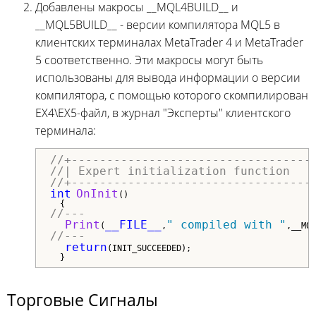
Добавлены макросы __MQL4BUILD__ и
__MQL5BUILD__ - версии компилятора MQL5 в
клиентских терминалах MetaTrader 4 и MetaTrader
5 соответственно. Эти макросы могут быть
использованы для вывода информации о версии
компилятора, с помощью которого скомпилирован
EX4\EX5-файл, в журнал "Эксперты" клиентского
терминала:
//+----------------------------------
//| Expert initialization function   
//+----------------------------------
int
OnInit
()

//---
Print
__FILE__
" compiled with "
(
,
,__MQL
//---
return
(INIT_SUCCEEDED);

  }
Торговые Сигналы