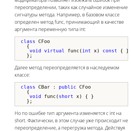
переопределении, таких как случайное изменение
сигнатуры метода. Например, в базовом классе
определен метод func, принимающий в качестве
аргумента переменную типа int:
class
 CFoo

  {

void
virtual
 func(
int
 x) 
const
 { }

  };
Далее метод переопределяется в наследуемом
классе:
class
 CBar : 
public
 CFoo

  {

void
 func(
short
 x) { }

  };
Но по ошибке тип аргумента изменяется с int на
short. Фактически, в этом случае уже происходит не
переопределение, а перегрузка метода. Действуя