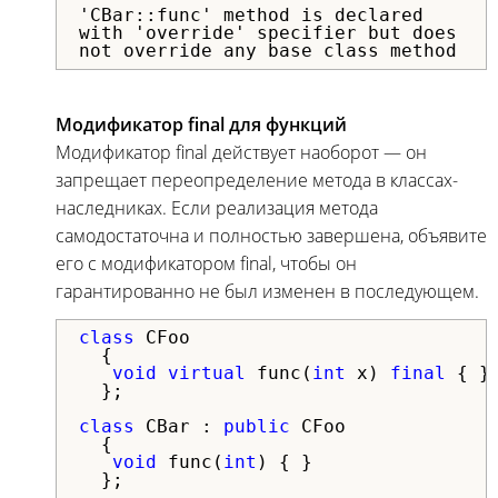
'CBar::func' method is declared
with 'override' specifier but does
not override any base class method
Модификатор final для функций
Модификатор final действует наоборот — он
запрещает переопределение метода в классах-
наследниках. Если реализация метода
самодостаточна и полностью завершена, объявите
его с модификатором final, чтобы он
гарантированно не был изменен в последующем.
class
 CFoo

  {

void
virtual
 func(
int
 x) 
final
 { }

  };

class
 CBar : 
public
 CFoo

  {

void
 func(
int
) { }

  };
