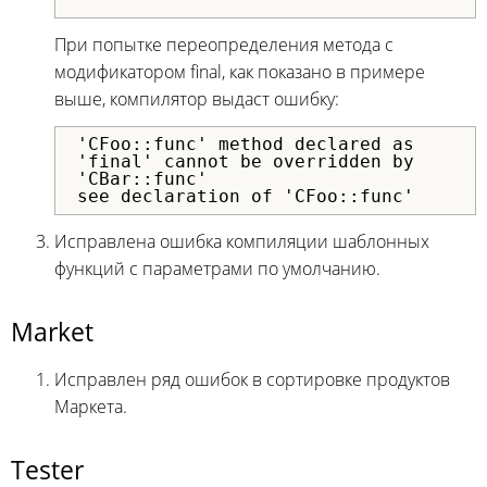
При попытке переопределения метода с
модификатором final, как показано в примере
выше, компилятор выдаст ошибку:
'CFoo::func' method declared as
'final' cannot be overridden by
'CBar::func'
see declaration of 'CFoo::func'
Исправлена ошибка компиляции шаблонных
функций с параметрами по умолчанию.
Market
Исправлен ряд ошибок в сортировке продуктов
Маркета.
Tester