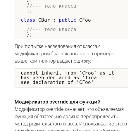
  {

//--- тело класса
  };

class
 CBar : 
public
 CFoo

  {

//--- тело класса
  };
При попытке наследования от класса с
модификатором final, как показано в примере
выше, компилятор выдаст ошибку:
cannot inherit from 'CFoo' as it
has been declared as 'final'
see declaration of 'CFoo'
Модификатор override для функций
Модификатор override означает, что объявляемая
функция обязательно должна переопределить
метод родительского класса. Использование этого
модификатора позволяет избежать ошибок при