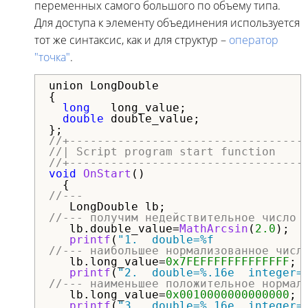
переменных самого большого по объему типа.
Для доступа к элементу объединения используется
тот же синтаксис, как и для структур –
оператор
"точка"
.
union LongDouble

{

long
   long_value;

double
 double_value;

//+----------------------------------
//| Script program start function    
//+----------------------------------
void
OnStart
()

//---
//--- получим недействительное число 
   lb.double_value=
MathArcsin
(
2.0
);

printf
(
"1.  double=%f             
//--- наибольшее нормализованное числ
   lb.long_value=
0x7FEFFFFFFFFFFFFF
;

printf
(
"2.  double=%.16e  integer=
//--- наименьшее положительное нормал
   lb.long_value=
0x0010000000000000
;  
printf
(
"3.  double=%.16e  integer=