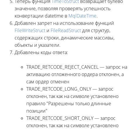
Теперь функция
TimeToStruct
возвращает булево
значение, позволяя проверять успешность
конвертации datetime в
MqlDateTime
.
Добавлен запрет на использование функций
FileWriteStruct
и
FileReadStruct
для структур,
содержащих строки, динамические массивы,
объекты и указатели.
Добавлены коды ответа:
TRADE_RETCODE_REJECT_CANCEL — запрос на
активацию отложенного ордера отклонен, а
сам ордер отменен
TRADE_RETCODE_LONG_ONLY — запрос
отклонен, так как на символе установлено
правило "Разрешены только длинные
позиции"
TRADE_RETCODE_SHORT_ONLY — запрос
отклонен, так как на символе установлено