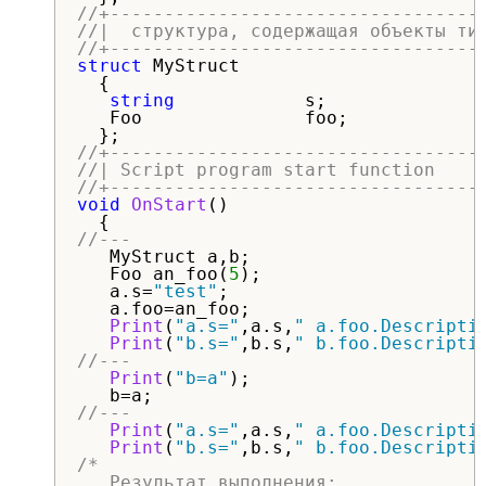
//+----------------------------------
//|  структура, содержащая объекты ти
//+----------------------------------
struct
 MyStruct

  {

string
            s;

   Foo               foo;

//+----------------------------------
//| Script program start function    
//+----------------------------------
void
OnStart
()

//---
   MyStruct a,b;

   Foo an_foo(
5
);

   a.s=
"test"
;

   a.foo=an_foo;

Print
(
"a.s="
,a.s,
" a.foo.Descripti
Print
(
"b.s="
,b.s,
" b.foo.Descripti
//---
Print
(
"b=a"
);

//---
Print
(
"a.s="
,a.s,
" a.foo.Descripti
Print
(
"b.s="
,b.s,
" b.foo.Descripti
/*

   Результат выполнения;
