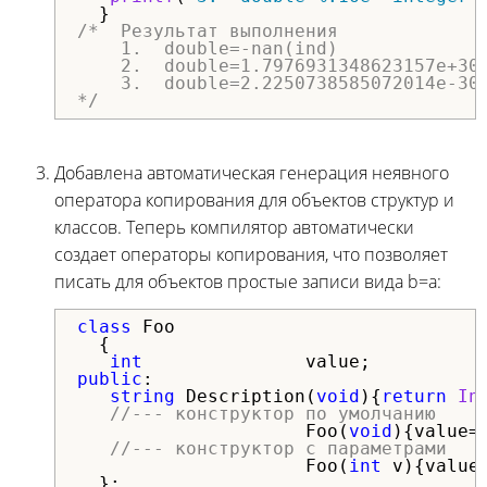
/*  Результат выполнения

    1.  double=-nan(ind)              
    2.  double=1.7976931348623157e+308
    3.  double=2.2250738585072014e-308
*/
Добавлена автоматическая генерация неявного
оператора копирования для объектов структур и
классов. Теперь компилятор автоматически
создает операторы копирования, что позволяет
писать для объектов простые записи вида b=a:
class
 Foo

  {

int
public
:

string
 Description(
void
){
return
In
//--- конструктор по умолчанию
                     Foo(
void
){value=
//--- конструктор с параметрами   
                     Foo(
int
 v){value=