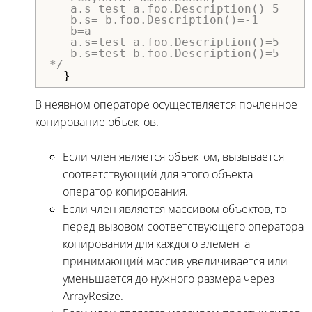
   a.s=test a.foo.Description()=5

   b.s= b.foo.Description()=-1

   b=a

   a.s=test a.foo.Description()=5

   b.s=test b.foo.Description()=5

*/
  }
В неявном операторе осуществляется почленное
копирование объектов.
Если член является объектом, вызывается
соответствующий для этого объекта
оператор копирования.
Если член является массивом объектов, то
перед вызовом соответствующего оператора
копирования для каждого элемента
принимающий массив увеличивается или
уменьшается до нужного размера через
ArrayResize.