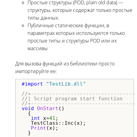
Простые структуры (POD, plain old data) —
структуры, которые содержат только простые
типы данных.
Публичные статические функции, в
параметрах которых используются только
простые типы и структуры POD или их
массивы
Для вызова функций из библиотеки просто
импортируйте ее:
#import 
"TestLib.dll"
//+----------------------------------
//| Script program start function    
//+----------------------------------
void
OnStart
()

  {

int
 x=
41
;

   TestClass::Inc(x);

Print
(x);

  }