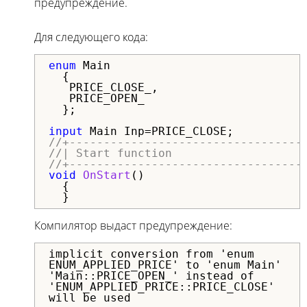
предупреждение.
Для следующего кода:
enum
 Main

  {

   PRICE_CLOSE_,

   PRICE_OPEN_

  };

input
//+----------------------------------
//| Start function                   
//+----------------------------------
void
OnStart
()

  {

  }
Компилятор выдаст предупреждение:
implicit conversion from 'enum
ENUM_APPLIED_PRICE' to 'enum Main'
'Main::PRICE_OPEN_' instead of
'ENUM_APPLIED_PRICE::PRICE_CLOSE'
will be used