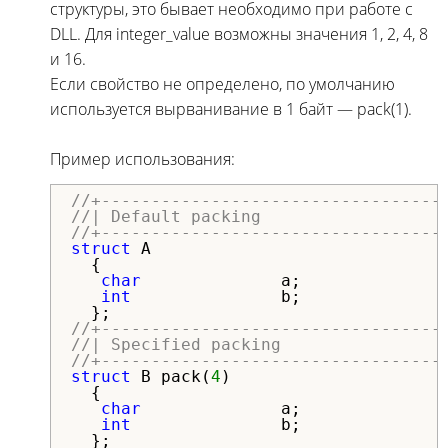
структуры, это бывает необходимо при работе с
DLL. Для integer_value возможны значения 1, 2, 4, 8
и 16.
Если свойство не определено, по умолчанию
используется вырванивание в 1 байт — pack(1).
Пример использования:
//+----------------------------------
//| Default packing                  
//+----------------------------------
struct
 A

  {

char
              a;

int
               b;

//+----------------------------------
//| Specified packing                
//+----------------------------------
struct
 B pack(
4
)

  {

char
              a;

int
               b;
