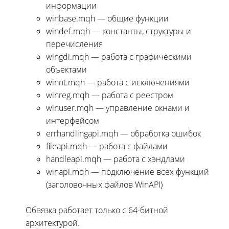
информации
winbase.mqh — общие функции
windef.mqh — константы, структуры и
перечисления
wingdi.mqh — работа с графическими
объектами
winnt.mqh — работа с исключениями
winreg.mqh — работа с реестром
winuser.mqh — управление окнами и
интерфейсом
errhandlingapi.mqh — обработка ошибок
fileapi.mqh — работа с файлами
handleapi.mqh — работа с хэндлами
winapi.mqh — подключение всех функций
(заголовочных файлов WinAPI)
Обвязка работает только с 64-битной
архитектурой.