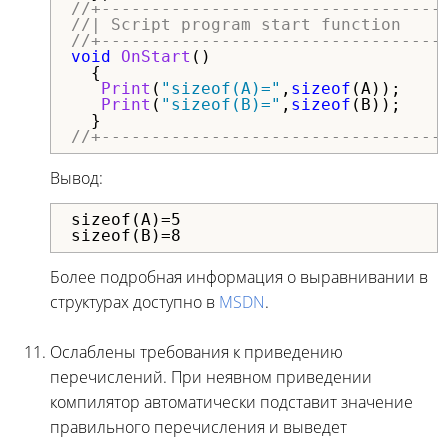
//+----------------------------------
//| Script program start function    
//+----------------------------------
void
OnStart
()

  {

Print
(
"sizeof(A)="
,
sizeof
(A));

Print
(
"sizeof(B)="
,
sizeof
(B));

//+----------------------------------
Вывод:
sizeof(A)=5

sizeof(B)=8
Более подробная информация о выравнивании в
структурах доступно в
MSDN
.
Ослаблены требования к приведению
перечислений. При неявном приведении
компилятор автоматически подставит значение
правильного перечисления и выведет