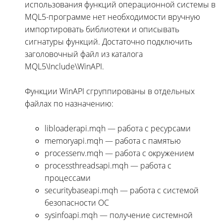
использования функций операционной системы в
MQL5-программе нет необходимости вручную
импортировать библиотеки и описывать
сигнатуры функций. Достаточно подключить
заголовочный файл из каталога
MQL5\Include\WinAPI.
Функции WinAPI сгруппированы в отдельных
файлах по назначению:
libloaderapi.mqh — работа с ресурсами
memoryapi.mqh — работа с памятью
processenv.mqh — работа с окружением
processthreadsapi.mqh — работа с
процессами
securitybaseapi.mqh — работа с системой
безопасности ОС
sysinfoapi.mqh — получение системной