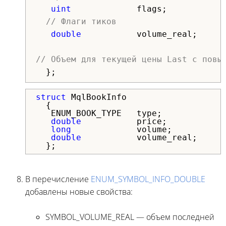
uint
flags;
// Флаги тиков
double
volume_real;
// Объем для текущей цены Last c повы
};
struct
 MqlBookInfo

  {

   ENUM_BOOK_TYPE   type;            
double
           price;           
long
             volume;          
double
           volume_real;     
  };
В перечисление
ENUM_SYMBOL_INFO_DOUBLE
добавлены новые свойства:
SYMBOL_VOLUME_REAL — объем последней