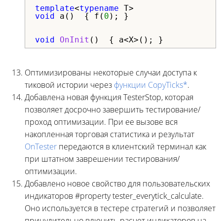
template
<
typename
void
 a()  { f(
0
); }

void
OnInit
()  { a<X>(); }  
Оптимизированы некоторые случаи доступа к
тиковой истории через
функции CopyTicks*
.
Добавлена новая функция TesterStop, которая
позволяет досрочно завершить тестирование/
проход оптимизации. При ее вызове вся
накопленная торговая статистика и результат
OnTester
передаются в клиентский терминал как
при штатном заврешении тестирования/
оптимизации.
Добавлено новое свойство для пользовательских
индикаторов #property tester_everytick_calculate.
Оно используется в тестере стратегий и позволяет
принудительно влючить расчет индикаторов на