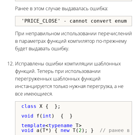
Ранее в этом случае выдавалась ошибка:
'PRICE_CLOSE' - cannot convert enum
При неправильном использовании перечислений
в параметрах функций компилятор по-прежнему
будет выдавать ошибку.
Исправлены ошибки компиляции шаблонных
функций. Теперь при использовании
перегруженных шаблонных функций
инстанцируется только нужная перегрузка, а не
все имеющиеся.
class
 X {  };

void
 f(
int
)  {  }

template
<
typename
void
 a(T*) { 
new
 T(
2
); }  
// ранее в 