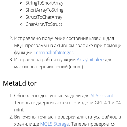
StringToShortArray
ShortArrayToString
StructToCharArray
CharArrayToStruct
Исправлено получение состояния клавиш для
MQL-программ на активном графике при помощи
функции
TerminalInfoInteger
.
Исправлена работа функции
ArrayInitialize
для
массивов перечислений (enum).
MetaEditor
Обновлены доступные модели для
AI Assistant
.
Теперь поддерживаются все модели GPT-4.1 и 04-
mini.
Включены точные проверки для статуса файлов в
хранилище
MQL5 Storage
. Теперь проверяется