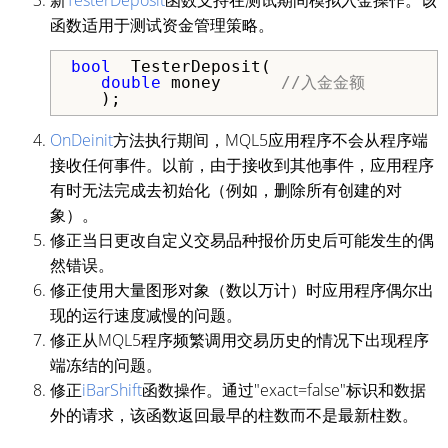
函数适用于测试资金管理策略。
bool
  TesterDeposit(

double
 money      
//入金金额
   );
OnDeinit
方法执行期间，MQL5应用程序不会从程序端
接收任何事件。以前，由于接收到其他事件，应用程序
有时无法完成去初始化（例如，删除所有创建的对
象）。
修正当日更改自定义交易品种报价历史后可能发生的偶
然错误。
修正使用大量图形对象（数以万计）时应用程序偶尔出
现的运行速度减慢的问题。
修正从MQL5程序频繁调用交易历史的情况下出现程序
端冻结的问题。
修正
iBarShift
函数操作。通过"exact=false"标识和数据
外的请求，该函数返回最早的柱数而不是最新柱数。