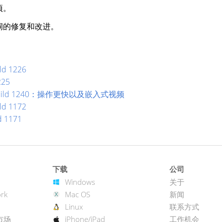
项。
洞的修复和改进。
ld 1226
225
 Build 1240：操作更快以及嵌入式视频
ld 1172
d 1171
下载
公司
Windows
关于
rk
Mac OS
新闻
Linux
联系方式
市场
iPhone/iPad
工作机会