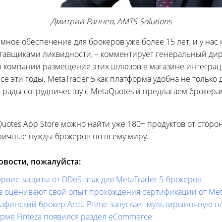
Дмитрий Раннев, AMTS Solutions
ное обеспечение для брокеров уже более 15 лет, и у нас
тавщиками ликвидности, – комментирует генеральный дире
 компании размещение этих шлюзов в магазине интеграций
е эти годы. MetaTrader 5 как платформа удобна не только д
 рады сотрудничеству с MetaQuotes и предлагаем брокер
uotes App Store можно найти уже 180+ продуктов от сторо
ичные нужды брокеров по всему миру.
вости, пожалуйста:
ервис защиты от DDoS-атак для MetaTrader 5-брокеров
ов оценивают свой опыт прохождения сертификации от Me
– афинский брокер Ardu Prime запускает мультирыночную 
рме Finteza появился раздел eCommerce