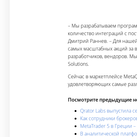
– Мы разрабатываем программ
количество интеграций с пос
Дмитрий Раннев. – Для нашей
самых масштабных акций за вс
разработчиков, вендоров. Мы
Solutions.
Сейчас в маркетплейсе MetaQ
удовлетворяющих самые разл
Посмотрите предыдущие но
Qrator Labs выпустила с
Как сотрудники брокер
MetaTrader 5 в Греции 
В аналитической платфо