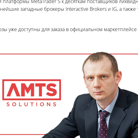
й платформы MetaTrader 5 к десяткам поставщиков ликвид
йшие западные брокеры Interactive Brokers и IG, а также так
зы уже доступны для заказа в официальном маркетплейс