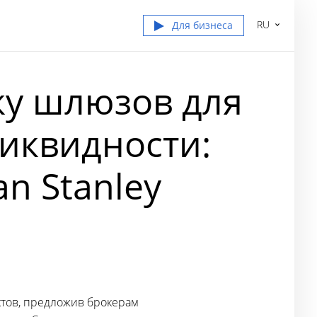
RU
Для бизнеса
ку шлюзов для
ликвидности:
an Stanley
тов, предложив брокерам