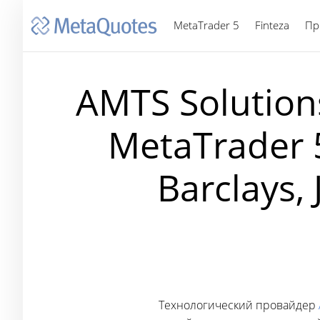
MetaTrader 5
Finteza
Пр
AMTS Solutio
MetaTrader 
Barclays,
Технологический провайдер