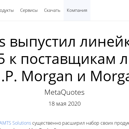
одукты
Сервисы
Скачать
Компания
Русский
ns выпустил линей
5 к поставщикам 
 J.P. Morgan и Morg
MetaQuotes
18 мая 2020
AMTS Solutions
существенно расширил набор своих продук