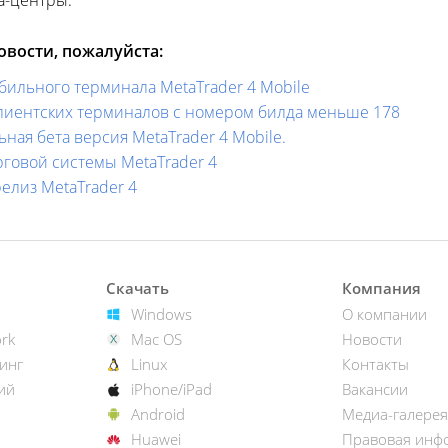
а-центры.
вости, пожалуйста:
ильного терминала MetaTrader 4 Mobile
лиентских терминалов с номером билда меньше 178
ая бета версия MetaTrader 4 Mobile.
говой системы MetaTrader 4
елиз MetaTrader 4
Скачать
Компания
Windows
О компании
rk
Mac OS
Новости
инг
Linux
Контакты
ий
iPhone/iPad
Вакансии
Android
Медиа-галерея
Huawei
Правовая инф