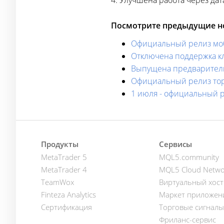
4. Улучшена работа через
дат
Посмотрите предыдущие но
Официальный релиз моб
Отключена поддержка к
Выпущена предварительн
Официальный релиз тор
1 июля - официальный р
Продукты
Сервисы
MetaTrader 5
MQL5.community
MetaTrader 4
MQL5 Cloud Netwo
TeamWox
Виртуальный хост
Finteza Analytics
Маркет приложен
Сертификация
Торговые сигналы
Фриланс-сервис