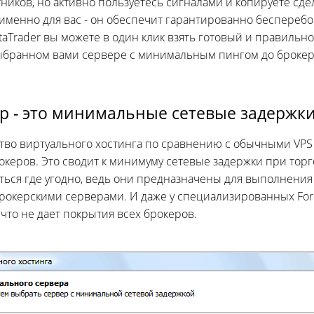
ников, но активно пользуетесь сигналами и копируете сде
именно для вас - он обеспечит гарантированно беспереб
taTrader вы можете в один клик взять готовый и правиль
ыбранном вами сервере с минимальным пингом до брокер
р - это минимальные сетевые задержк
во виртуального хостинга по сравнению с обычными VPS 
океров. Это сводит к минимуму сетевые задержки при то
ться где угодно, ведь они предназначены для выполнения 
рокерскими серверами. И даже у специализированных For
что не дает покрытия всех брокеров.