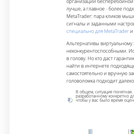
организации бесперебойной 
лучше, а главное - более по
MetaTrader: пара кликов мыш
сигналы и заданными настрой
специально для MetaTrader
и
Альтернативы виртуальному 
неконкурентоспособными. Ис
в голову. Но кто даст гаран
найти в интернете подходяще
самостоятельно и вручную за
головоломка подходит далеко
В общем, ситуация понятная.
разработанному конкретно дл
чтобы у вас было время оцен