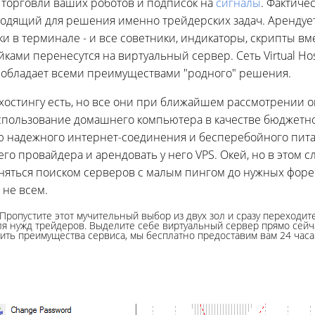
торговли ваших роботов и подписок на
сигналы
. Фактичес
дходящий для решения именно трейдерских задач. Арендуе
ки в терминале - и все советники, индикаторы, скрипты вм
ками перенесутся на виртуальный сервер. Сеть Virtual Hos
 обладает всеми преимуществами "родного" решения.
хостингу есть, но все они при ближайшем рассмотрении 
пользование домашнего компьютера в качестве бюджетн
тию надежного интернет-соединения и бесперебойного пит
го провайдера и арендовать у него VPS. Окей, но в этом с
няться поиском серверов с малым пингом до нужных форек
 не всем.
 Пропустите этот мучительный выбор из двух зол и сразу переходи
я нужд трейдеров. Выделите себе виртуальный сервер прямо сейчас
ить преимущества сервиса, мы бесплатно предоставим вам 24 часа 