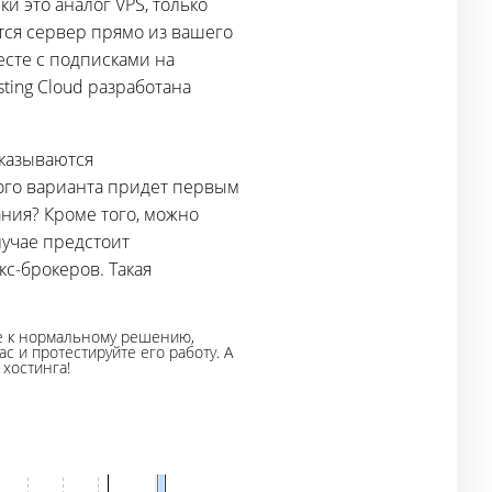
ки это аналог VPS, только
тся сервер прямо из вашего
есте с подписками на
ting Cloud разработана
оказываются
ого варианта придет первым
ания? Кроме того, можно
лучае предстоит
с-брокеров. Такая
те к нормальному решению,
 и протестируйте его работу. А
хостинга!