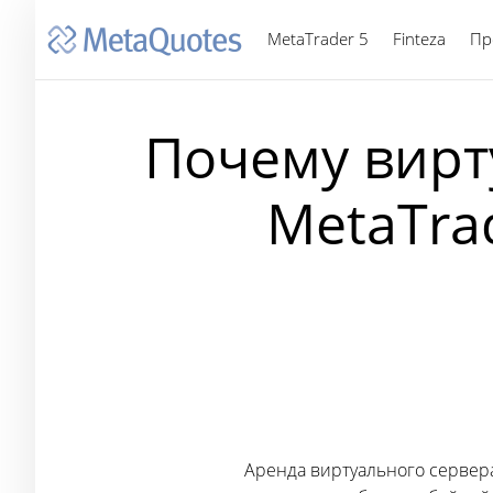
MetaTrader 5
Finteza
Пр
Почему вирт
MetaTra
Аренда виртуального сервера