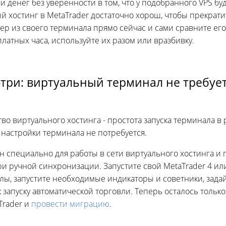
и денег без уверенности в том, что у подобранного VPS бу
й хостинг в MetaTrader достаточно хорош, чтобы прекрати
р из своего терминала прямо сейчас и сами сравните его
атных часа, используйте их разом или вразбивку.
а-три: виртуальный терминал не требуе
о виртуального хостинга - простота запуска терминала в 
 настройки терминала не потребуется.
 специально для работы в сети виртуального хостинга и 
и ручной синхронизации. Запустите свой MetaTrader 4 или 
лы, запустите необходимые индикаторы и советники, зада
к запуску автоматической торговли. Теперь осталось тольк
Trader и
провести миграцию
.